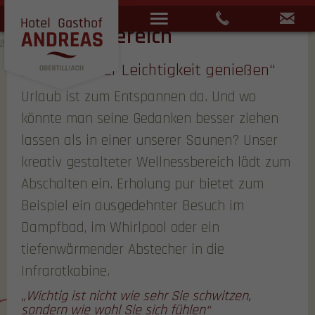
Menü
+43 4847 51
i
Wellnessbereich
„Die Osttiroler Leichtigkeit genießen“
HIER MIT
VORTEIL
Urlaub ist zum Entspannen da. Und wo
BUCHEN
könnte man seine Gedanken besser ziehen
lassen als in einer unserer Saunen? Unser
kreativ gestalteter Wellnessbereich lädt zum
Abschalten ein. Erholung pur bietet zum
Beispiel ein ausgedehnter Besuch im
Dampfbad, im Whirlpool oder ein
tiefenwärmender Abstecher in die
Infrarotkabine.
„Wichtig ist nicht wie sehr Sie schwitzen,
sondern wie wohl Sie sich fühlen“