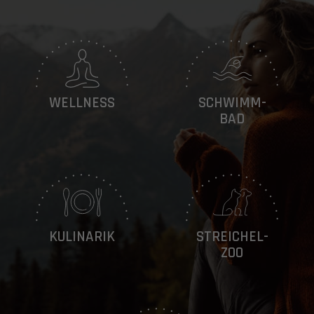
WELLNESS
SCHWIMM-
BAD
KULINARIK
STREICHEL-
ZOO