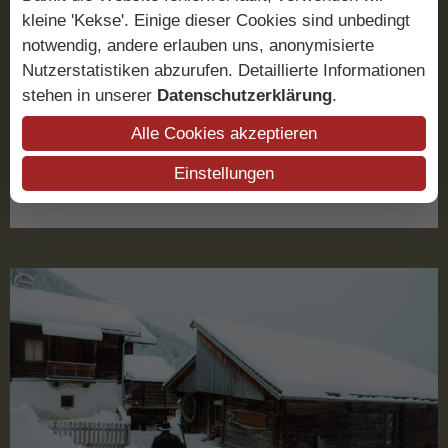
kleine 'Kekse'. Einige dieser Cookies sind unbedingt
Tiroler Knödel
notwendig, andere erlauben uns, anonymisierte
Nutzerstatistiken abzurufen. Detaillierte Informationen
Die besten Knödel macht ohne Zweifel meine Mama
stehen in unserer
Datenschutzerklärung
.
Sabine. Wenn sie den Kochlöffel schwingt, werden
stets die besten Zutaten verwendet.
Alle Cookies akzeptieren
LESEN SIE MEHR
Einstellungen