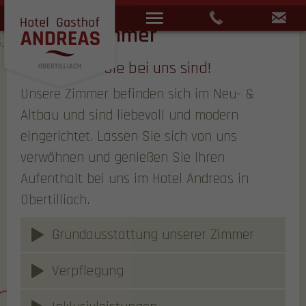
Menü
+43 4847 51
i
Unsere Zimmer
Schön, dass Sie bei uns sind!
HIER MIT
VORTEIL
Unsere Zimmer befinden sich im Neu- &
BUCHEN
Altbau und sind liebevoll und modern
eingerichtet. Lassen Sie sich von uns
verwöhnen und genießen Sie Ihren
Aufenthalt bei uns im Hotel Andreas in
Obertilliach.
Grundausstattung unserer Zimmer
Verpflegung