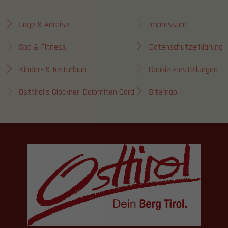
Lage & Anreise
Impressum
Spa & Fitness
Datenschutzerklärung
Kinder- & Reiturlaub
Cookie Einstellungen
Osttirol's Glockner-Dolomiten Card
Sitemap